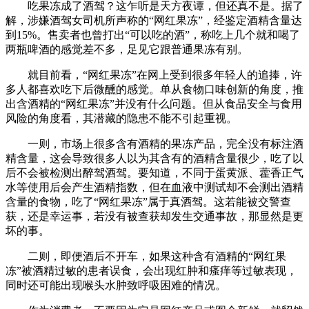
吃果冻成了酒驾？这乍听是天方夜谭，但还真不是。据了
解，涉嫌酒驾女司机所声称的“网红果冻”，经鉴定酒精含量达
到15%。售卖者也曾打出“可以吃的酒”，称吃上几个就和喝了
两瓶啤酒的感觉差不多，足见它跟普通果冻有别。
就目前看，“网红果冻”在网上受到很多年轻人的追捧，许
多人都喜欢吃下后微醺的感觉。单从食物口味创新的角度，推
出含酒精的“网红果冻”并没有什么问题。但从食品安全与食用
风险的角度看，其潜藏的隐患不能不引起重视。
一则，市场上很多含有酒精的果冻产品，完全没有标注酒
精含量，这会导致很多人以为其含有的酒精含量很少，吃了以
后不会被检测出醉驾酒驾。要知道，不同于蛋黄派、藿香正气
水等使用后会产生酒精指数，但在血液中测试却不会测出酒精
含量的食物，吃了“网红果冻”属于真酒驾。这若能被交警查
获，还是幸运事，若没有被查获却发生交通事故，那显然是更
坏的事。
二则，即便酒后不开车，如果这种含有酒精的“网红果
冻”被酒精过敏的患者误食，会出现红肿和瘙痒等过敏表现，
同时还可能出现喉头水肿致呼吸困难的情况。