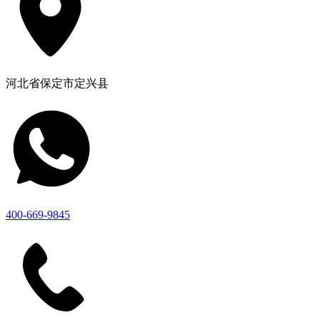
河北省保定市定兴县
400-669-9845