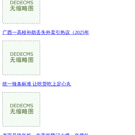
广西一高校补助丢失外卖引热议（2025年
统一辣条标准 让吃货吃上定心丸