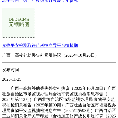
老字号跨年饭、年夜饭预订火爆，年货礼
食物平安检测取评价科技立异平台扶植期
广西一高校补助丢失外卖引热议（2025年10月20日）
发布时间：
2025-11-25
广西一高校补助丢失外卖引热议（2025年10月20日）广西
壮族自治区市场监视办理局食物平安监视抽检消息布告（
2025年第112期）广西壮族自治区市场监视办理局 食物平安监
视抽检消息布告（2025年第99期）广西壮族自治区市场监视办
理局食物平安监视抽检消息布告（2025年第98期）广西自治区
工业和消息化厅关于印发《食物加工财产成长步履打算（2025