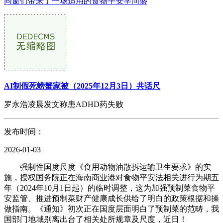
同窗们带来了一场适用的食物平安学问盛
AI制假死螃蟹家被（2025年12月3日）共话尺
罗永浩凌晨发文称患ADHD药失败
发布时间：
2026-01-03
强制性国度尺度《食用动物油散拆运输卫生要求》的实
施，授权国务院正在海南商业港对食物平安法相关进行为期五
年（2024年10月1日起）的临时调整，这为加强预制菜食物平
安监管、推进预制菜财产健康成长供给了明白的政策根据和操
做指南。《通知》初次正在国度层面明白了预制菜的范畴，我
国部门地域别离出台了相关处所规章及尺度，近日！