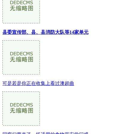
县委宣传部、县、县消防大队等14家单元
可是若是你正在收集上看过澳超曲