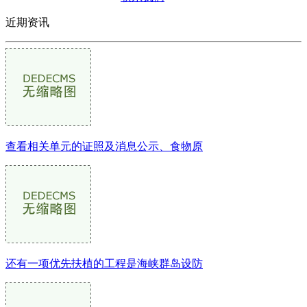
近期资讯
查看相关单元的证照及消息公示、食物原
还有一项优先扶植的工程是海峡群岛设防