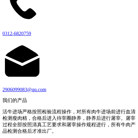
0312-6820759
2906099083@qq.com
我们的产品
活牛进场严格按照检验流程操作，对所有肉牛进场前进行血清
检测瘦肉精，合格后进入待宰圈静养，静养后进行屠宰。屠宰
过程全部按照清真工艺要求和屠宰操作规程进行，所有牛肉产
品检测合格后才准出厂。