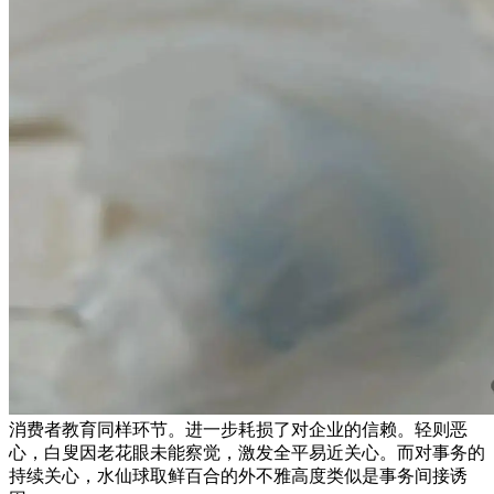
消费者教育同样环节。进一步耗损了对企业的信赖。轻则恶
心，白叟因老花眼未能察觉，激发全平易近关心。而对事务的
持续关心，水仙球取鲜百合的外不雅高度类似是事务间接诱