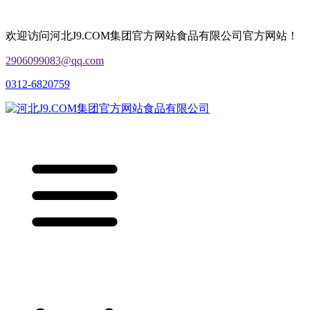
欢迎访问河北J9.COM集团官方网站食品有限公司官方网站！
2906099083@qq.com
0312-6820759