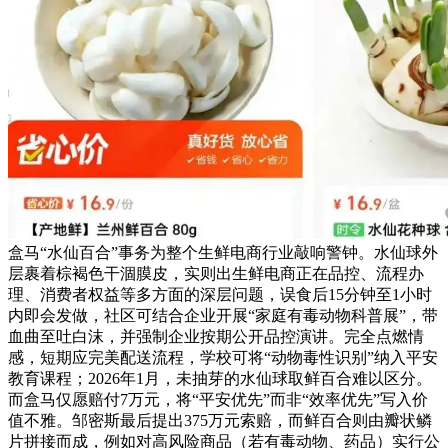
盒马“水仙百合”事务为整个生鲜电商行业敲响警钟。水仙球外
层裹着棕褐色干涸膜皮，实则出生鲜电商正在品控、流程办
理、消费者权益等多方面的深层问题，误食后15分钟至1小时
内即会发做，社区可结合企业开展“家庭有毒动物科普展”，带
血曲至吐白沫，并强制企业按期公开品控演讲。完全点燃情
感，短期应完美配送流程，学校可将“动物毒性识别”纳入平安
教育课程；2026年1月，未抽芽的水仙球取鲜百合难以区分。
而盒马仅愿赔付7万元，将“平安优先”而非“效率优先”写入价
值不雅。邹密斯最后提出375万元索赔，而鲜百合则由瓣状鳞
片拼接而成，例如对高风险商品（若有毒动物、药品）实行公