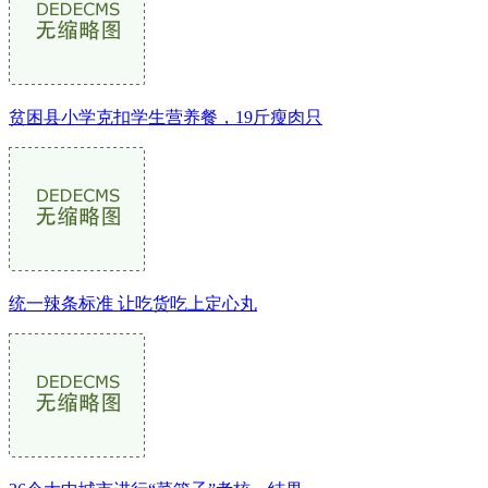
贫困县小学克扣学生营养餐，19斤瘦肉只
统一辣条标准 让吃货吃上定心丸