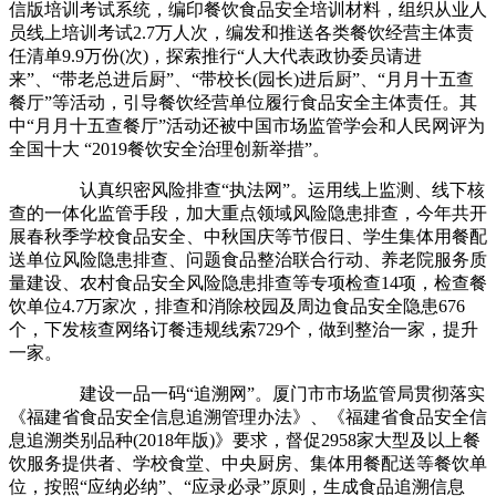
信版培训考试系统，编印餐饮食品安全培训材料，组织从业人
员线上培训考试2.7万人次，编发和推送各类餐饮经营主体责
任清单9.9万份(次)，探索推行“人大代表政协委员请进
来”、“带老总进后厨”、“带校长(园长)进后厨”、“月月十五查
餐厅”等活动，引导餐饮经营单位履行食品安全主体责任。其
中“月月十五查餐厅”活动还被中国市场监管学会和人民网评为
全国十大 “2019餐饮安全治理创新举措”。
认真织密风险排查“执法网”。运用线上监测、线下核
查的一体化监管手段，加大重点领域风险隐患排查，今年共开
展春秋季学校食品安全、中秋国庆等节假日、学生集体用餐配
送单位风险隐患排查、问题食品整治联合行动、养老院服务质
量建设、农村食品安全风险隐患排查等专项检查14项，检查餐
饮单位4.7万家次，排查和消除校园及周边食品安全隐患676
个，下发核查网络订餐违规线索729个，做到整治一家，提升
一家。
建设一品一码“追溯网”。厦门市市场监管局贯彻落实
《福建省食品安全信息追溯管理办法》、《福建省食品安全信
息追溯类别品种(2018年版)》要求，督促2958家大型及以上餐
饮服务提供者、学校食堂、中央厨房、集体用餐配送等餐饮单
位，按照“应纳必纳”、“应录必录”原则，生成食品追溯信息