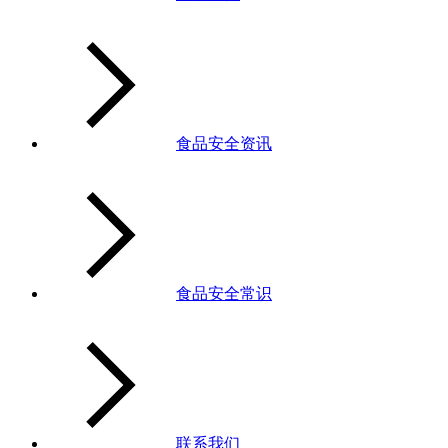
食品安全资讯
食品安全常识
联系我们