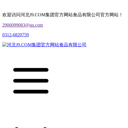
欢迎访问河北J9.COM集团官方网站食品有限公司官方网站！
2906099083@qq.com
0312-6820759