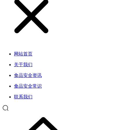
网站首页
关于我们
食品安全资讯
食品安全常识
联系我们