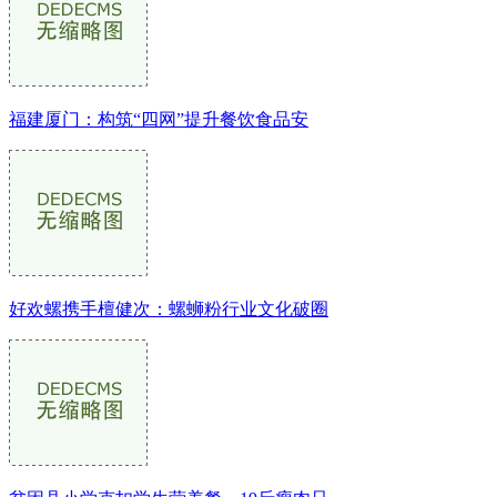
福建厦门：构筑“四网”提升餐饮食品安
好欢螺携手檀健次：螺蛳粉行业文化破圈