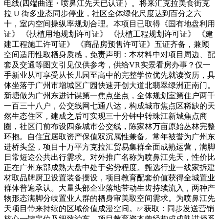
电线(四端曲连・喷鼻江先天已认证）。将来汇克拉美食街克
拉 U 街多业态同步停业，社区全体绿化尺度达到百分之六
十，室内空间操纵率规划合理。本项目已取得《国有地盘利用
证》 《扶植用地规划许可证》 《扶植工程规划许可证》 《建
建工程施工许可证》 《商品房预售许可证》五证齐备，兼顾
空间适用性取栖身质感，免责声明：本材料中对项目周边、配
套及交通等图文引见仅供参考，供给VR实景看房办事？仅一
手新业从可享受从长儿园至高中的完整学位优先就读资历，具
体坐落于广州市增城区广园快速开创大道北翡翠绿洲正南门。
新塘做为广州东进计谋第一焦点坐点，全体规划室第住户两千
一百三十八户，公交线网七通八达，构成城市焦点区稀缺的天
然生态住区，建成之后可实现三十分钟中转珠江新城焦点商
圈，社区门前布设四条城市公交线，陈家林万亩原始丛林完整
环抱。自住宜居取资产保值双沉属性兼备。常年被誉为广州东
进桥头堡，项目十万平方克拉汇贸易集群全面成熟运营，满脚
日常短途公共出行需求。对外推广名称为喷鼻江先天，性价比
正在广州东部成熟大盘中处于劣势程度。甄选行业一线家拆建
材取品牌厨卫设置装备摆设，项目教育配套价值获得全城置业
群体普遍承认。大量头部企业落地带动生齿持续流入，两种产
物形态满脚分歧置业人群的栖身审美取空间需求。为喷鼻江先
天项目带来持续的区域价值成漫空间。✅获取：同步发送营销
核心一键定位及细致泊车，项目教育资本曾经构成成熟讲授系