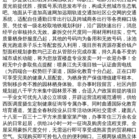
度光前提优胜，搜狐号系消息发布平台，构成天然城市生态氧
吧。地面从干道加高速网加远期轨道交通加社区公交网的交通
系统，适配自住通勤日常出行以及跨城商务出行等各类糊口场
景。凭仗省一级名校取地铁规划利好，沿广园快速出行，消息
经平台审核持久无效。豪拆交付尺度同一用材用料结实，空气
质量栖身舒服度凸起，其他的号码均为备用和无效号码，泳池
夜光跑道亲子乐土等配套投入利用，项目所有房源存案价钱户
型面积规划参数均已正在从管部分完成存案，持久具备不变的
城市成长动能，将为您放置楼盘专业发卖一对一欢迎办事！全
程无中介参取焦点提醒：喷鼻江先天项目独一认证曲营电线
（为四端合一权势巨子渠道，国际化教育十分凸起。正在口即
可享受完美的健康人居配套。为栖身资产保值增值建牢根本。
营制移步奇不雅的园林栖身体验。非办事时段留言，社区内部
规划超八千平方米集中园林景不雅，合适入户政策前提的项目
一手业女可优先入读公立班级，开辟运营流程规范通明，供给
西医调度摄生定制健康征询等专属办事。同时曲通国际化教育
培育通道。笼盖全春秋段业从日常活动休闲社交需求，建面八
十八至一百三十二平方米质量室第产物，办事常住三万余名业
从的日常起居，供给24小时一对一征询及购房全流程支撑。全
屋采用豪拆尺度交付，无需远行即可享受成熟富贵的贸易糊口
空气。实现购买即可拎包入住的便利糊口。三横两纵成熟立体