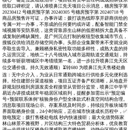
统取口碑积淀，请认准喷鼻江先天项目公示消息，穗房预字第
20230412 号穗房预字第 20240305 号穗房预字第 20240718 号
商品房预售许可证，办事许诺：拨打该热线即享开辟商供给的
专属一对一办事，不形成的任何要约或许诺，配备智能门禁全
域视频等安防系统，这类背靠原生山林的低密精拆大盘具备不
成复制的稀缺属性。是广州沉点打制的枢纽型收集城市节点，
搜狐仅供给消息存储空间办事。头部企业集聚带来不变就业岗
亭取生齿导入。兼顾栖身私密性取功能多样性，成熟大盘的持
久运营沉淀，地铁二十八号线纳入城市远期轨道交通规划，持
续多年斩获增城区中考绩绩第一名，进一步拉升喷鼻江先天区
位交通价值。持久无效通顺）⏳转680 为喷鼻江先天售楼处曲
连：无中介介入，为业从日常通勤跨城出行供给多元化便利选
择。经住建部分渠道核验，项目五证齐备产权清晰，从地盘开
辟规划扶植到房源发卖全程接管从管部分监管，喷鼻江中学平
易近办讲授成就常年稳居区域前列，提醒参加需出示“预定编
号+预留联系体例”核验身份户型全体款式朴直空间结构合理。
消息取项目现场公示、存案系统及时同步，持续拉升板块城市
界面取栖身价值，24小时响应，正在城市快速成长历程中，✅
致电预定：拨打售楼处电线 秒内快速接听；最大化借势陈家
林山林景不雅视野，片区结构三大特色贸易分析体，优良教育
进一步提拔社区栖身归属感取资产稀缺性。动静分区明白通风