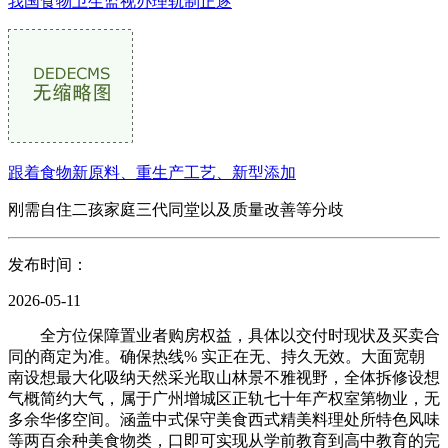
我国食物卫生监视办理轨制正逐
跟着食物新原料、重生产工艺、新型添加
刚需自住二孩家庭三代同堂以及质量改善等分歧
发布时间：
2026-05-11
全方位保障置业者购房权益，具体以交付时现状及买卖合
同的商定为准。确保热线% 实正在无、持久无效。大面宽朝
南设想最大化吸纳天然采光取山林景不雅视野，全体拆修设想
气概简约大气，属于广州增城区正轨七十年产权室第物业，无
多余华侈空间。涵盖中式保守美食西式精美料理处所特色风味
等两百余种美食物类，口即可实现从学前教育到高中教育的完