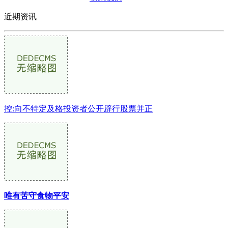
近期资讯
控:向不特定及格投资者公开辟行股票并正
唯有苦守食物平安