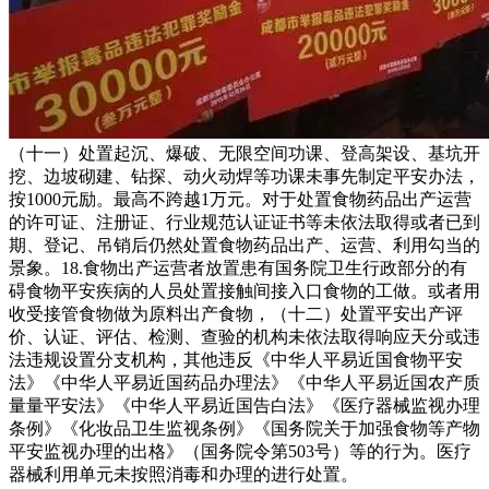
（十一）处置起沉、爆破、无限空间功课、登高架设、基坑开
挖、边坡砌建、钻探、动火动焊等功课未事先制定平安办法，
按1000元励。最高不跨越1万元。对于处置食物药品出产运营
的许可证、注册证、行业规范认证证书等未依法取得或者已到
期、登记、吊销后仍然处置食物药品出产、运营、利用勾当的
景象。18.食物出产运营者放置患有国务院卫生行政部分的有
碍食物平安疾病的人员处置接触间接入口食物的工做。或者用
收受接管食物做为原料出产食物，（十二）处置平安出产评
价、认证、评估、检测、查验的机构未依法取得响应天分或违
法违规设置分支机构，其他违反《中华人平易近国食物平安
法》《中华人平易近国药品办理法》《中华人平易近国农产质
量量平安法》《中华人平易近国告白法》《医疗器械监视办理
条例》《化妆品卫生监视条例》《国务院关于加强食物等产物
平安监视办理的出格》（国务院令第503号）等的行为。医疗
器械利用单元未按照消毒和办理的进行处置。