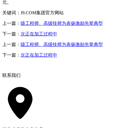
元。
关键词：J9.COM集团官方网站
上一篇：
级工程师、高级技师为表扬激励先辈典型
下一篇：
次正在加工过程中
上一篇：
级工程师、高级技师为表扬激励先辈典型
下一篇：
次正在加工过程中
联系我们