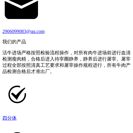
2906099083@qq.com
我们的产品
活牛进场严格按照检验流程操作，对所有肉牛进场前进行血清
检测瘦肉精，合格后进入待宰圈静养，静养后进行屠宰。屠宰
过程全部按照清真工艺要求和屠宰操作规程进行，所有牛肉产
品检测合格后才准出厂。
四分体