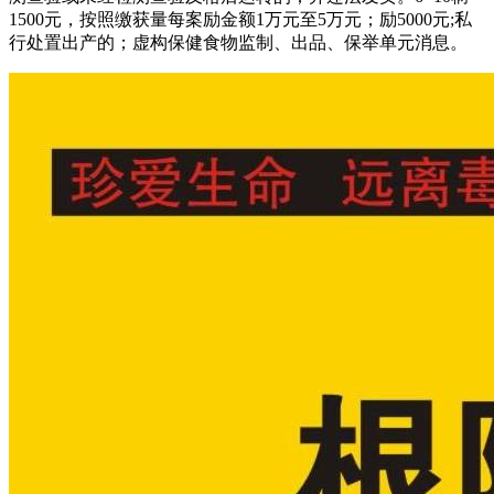
1500元，按照缴获量每案励金额1万元至5万元；励5000元;私
行处置出产的；虚构保健食物监制、出品、保举单元消息。