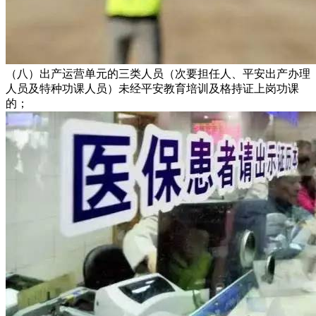
（八）出产运营单元的三类人员（次要担任人、平安出产办理
人员及特种功课人员）未经平安教育培训及格持证上岗功课
的；