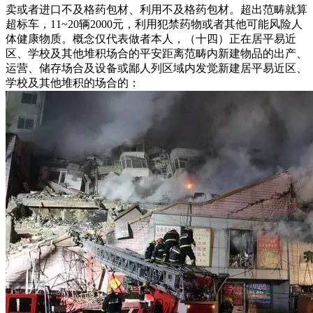
卖或者进口不及格药包材、利用不及格药包材。超出范畴就算
超标车，11~20辆2000元，利用犯禁药物或者其他可能风险人
体健康物质。概念仅代表做者本人，（十四）正在居平易近
区、学校及其他堆积场合的平安距离范畴内新建物品的出产、
运营、储存场合及设备或鄙人列区域内发觉新建居平易近区、
学校及其他堆积的场合的：