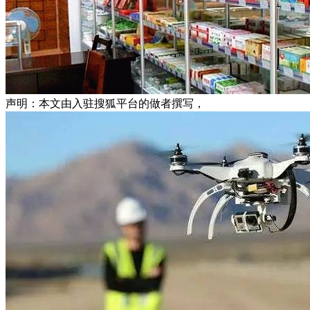
声明：本文由入驻搜狐平台的做者撰写，